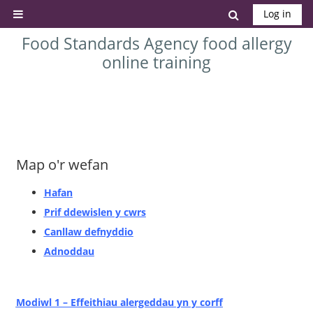
Skip to main content
Toggle search
Log in
Side panel
Food Standards Agency food allergy
online training
Map o'r wefan
Hafan
Prif ddewislen y cwrs
Canllaw defnyddio
Adnoddau
Modiwl 1 – Effeithiau alergeddau yn y corff