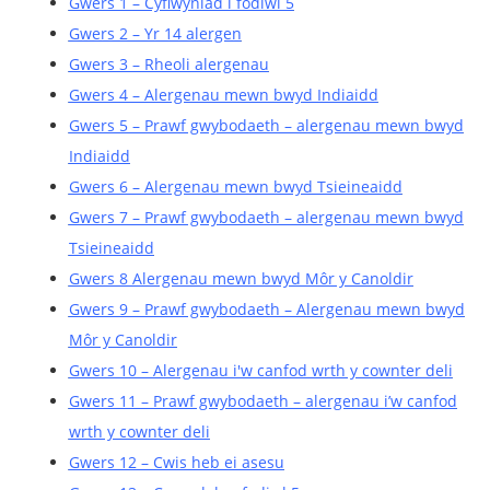
Gwers 1 – Cyflwyniad i fodiwl 5
Gwers 2 – Yr 14 alergen
Gwers 3 – Rheoli alergenau
Gwers 4 – Alergenau mewn bwyd Indiaidd
Gwers 5 – Prawf gwybodaeth – alergenau mewn bwyd
Indiaidd
Gwers 6 – Alergenau mewn bwyd Tsieineaidd
Gwers 7 – Prawf gwybodaeth – alergenau mewn bwyd
Tsieineaidd
Gwers 8 Alergenau mewn bwyd Môr y Canoldir
Gwers 9 – Prawf gwybodaeth – Alergenau mewn bwyd
Môr y Canoldir
Gwers 10 – Alergenau i'w canfod wrth y cownter deli
Gwers 11 – Prawf gwybodaeth – alergenau i’w canfod
wrth y cownter deli
Gwers 12 – Cwis heb ei asesu