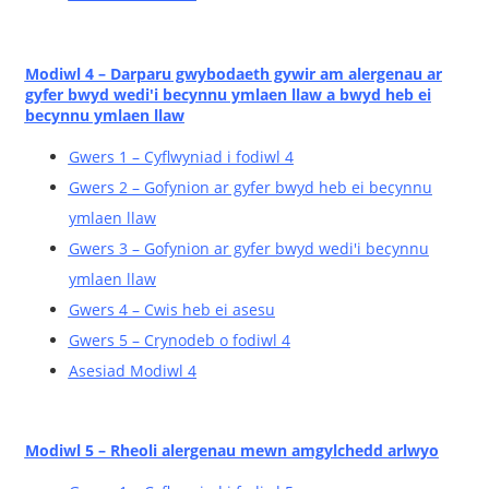
Modiwl 4 – Darparu gwybodaeth gywir am alergenau ar
gyfer bwyd wedi'i becynnu ymlaen llaw a bwyd heb ei
becynnu ymlaen llaw
Gwers 1 – Cyflwyniad i fodiwl 4
Gwers 2 – Gofynion ar gyfer bwyd heb ei becynnu
ymlaen llaw
Gwers 3 – Gofynion ar gyfer bwyd wedi'i becynnu
ymlaen llaw
Gwers 4 – Cwis heb ei asesu
Gwers 5 – Crynodeb o fodiwl 4
Asesiad Modiwl 4
Modiwl 5 – Rheoli alergenau mewn amgylchedd arlwyo